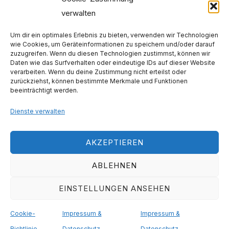
verwalten
April 2021
Um dir ein optimales Erlebnis zu bieten, verwenden wir Technologien
Dezember 2020
wie Cookies, um Geräteinformationen zu speichern und/oder darauf
zuzugreifen. Wenn du diesen Technologien zustimmst, können wir
November 2020
Daten wie das Surfverhalten oder eindeutige IDs auf dieser Website
verarbeiten. Wenn du deine Zustimmung nicht erteilst oder
Dezember 2019
zurückziehst, können bestimmte Merkmale und Funktionen
beeinträchtigt werden.
November 2019
Dienste verwalten
Impressum & Datenschutz
AKZEPTIEREN
Images:
www.pexels.com
ABLEHNEN
EINSTELLUNGEN ANSEHEN
Cookie-
Impressum &
Impressum &
POWERED BY THE
ELSIE
WORDPRESS THEME
Richtlinie
Datenschutz
Datenschutz