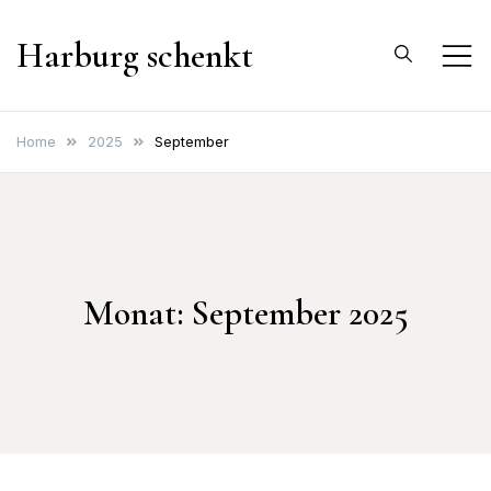
Skip
Harburg schenkt
to
content
Home
2025
September
Monat:
September 2025