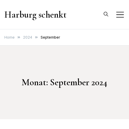
Skip
Harburg schenkt
to
content
Home
2024
September
Monat:
September 2024