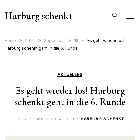
Skip
Harburg schenkt
to
content
Home
2024
September
19
Es geht wieder los!
Harburg schenkt geht in die 6. Runde
AKTUELLES
Es geht wieder los! Harburg
schenkt geht in die 6. Runde
19. SEPTEMBER 2024
BY
HARBURG SCHENKT