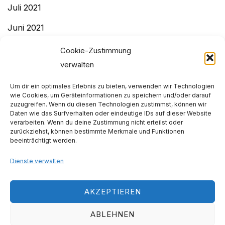
Juli 2021
Juni 2021
Mai 2021
Cookie-Zustimmung
verwalten
April 2021
Um dir ein optimales Erlebnis zu bieten, verwenden wir Technologien
Dezember 2020
wie Cookies, um Geräteinformationen zu speichern und/oder darauf
zuzugreifen. Wenn du diesen Technologien zustimmst, können wir
November 2020
Daten wie das Surfverhalten oder eindeutige IDs auf dieser Website
verarbeiten. Wenn du deine Zustimmung nicht erteilst oder
Dezember 2019
zurückziehst, können bestimmte Merkmale und Funktionen
beeinträchtigt werden.
November 2019
Dienste verwalten
Impressum & Datenschutz
AKZEPTIEREN
Images:
www.pexels.com
ABLEHNEN