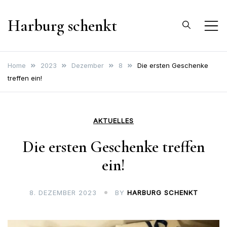
Skip
Harburg schenkt
to
content
Home
2023
Dezember
8
Die ersten Geschenke
treffen ein!
AKTUELLES
Die ersten Geschenke treffen
ein!
8. DEZEMBER 2023
BY
HARBURG SCHENKT