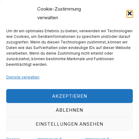
Mai 2021
Cookie-Zustimmung
verwalten
April 2021
Um dir ein optimales Erlebnis zu bieten, verwenden wir Technologien
Dezember 2020
wie Cookies, um Geräteinformationen zu speichern und/oder darauf
zuzugreifen. Wenn du diesen Technologien zustimmst, können wir
November 2020
Daten wie das Surfverhalten oder eindeutige IDs auf dieser Website
verarbeiten. Wenn du deine Zustimmung nicht erteilst oder
Dezember 2019
zurückziehst, können bestimmte Merkmale und Funktionen
beeinträchtigt werden.
November 2019
Dienste verwalten
Impressum & Datenschutz
AKZEPTIEREN
Images:
www.pexels.com
ABLEHNEN
EINSTELLUNGEN ANSEHEN