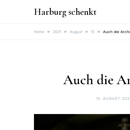
Skip
Harburg schenkt
to
content
Home
2021
August
15
Auch die Arche
Auch die Ar
15. AUGUST 202