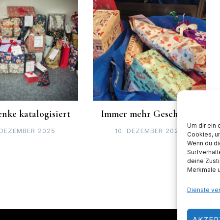
nke katalogisiert
Immer mehr Geschenke
Um dir ein 
 DEZEMBER 2025
10. DEZEMBER 2025
Cookies, u
Wenn du di
Surfverhalt
deine Zust
Merkmale u
Dienste ve
AKZEP