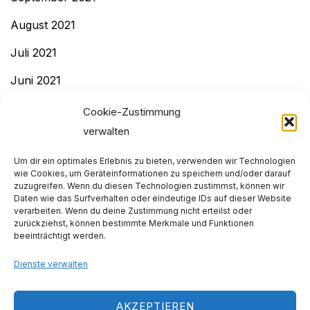
August 2021
Juli 2021
Juni 2021
Mai 2021
Cookie-Zustimmung
verwalten
April 2021
Um dir ein optimales Erlebnis zu bieten, verwenden wir Technologien
Dezember 2020
wie Cookies, um Geräteinformationen zu speichern und/oder darauf
zuzugreifen. Wenn du diesen Technologien zustimmst, können wir
November 2020
Daten wie das Surfverhalten oder eindeutige IDs auf dieser Website
verarbeiten. Wenn du deine Zustimmung nicht erteilst oder
Dezember 2019
zurückziehst, können bestimmte Merkmale und Funktionen
beeinträchtigt werden.
November 2019
Dienste verwalten
Impressum & Datenschutz
AKZEPTIEREN