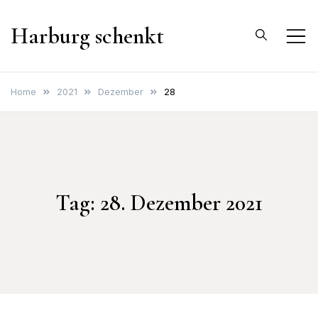
Skip
Harburg schenkt
to
content
Home
2021
Dezember
28
Tag:
28. Dezember 2021